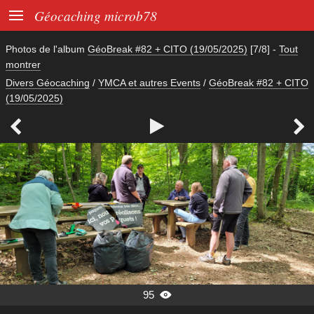

Géocaching microb78
Photos de l'album
GéoBreak #82 + CITO (19/05/2025)
[7/8]
-
Tout
montrer
Divers Géocaching
/
YMCA et autres Events
/
GéoBreak #82 + CITO
(19/05/2025)



95
