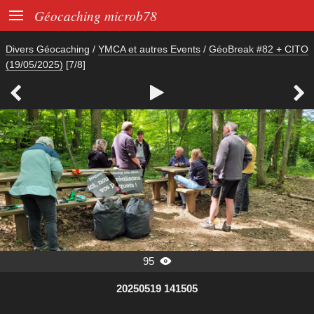

Géocaching microb78
Divers Géocaching
/
YMCA et autres Events
/
GéoBreak #82 + CITO
(19/05/2025)
[7/8]



95

20250519 141505