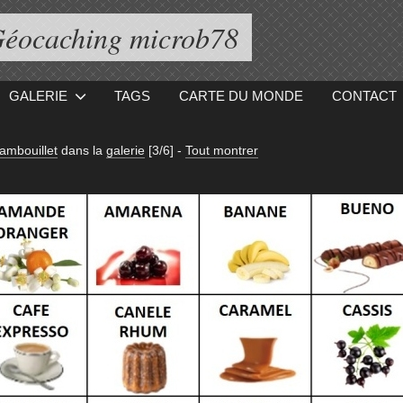
éocaching microb78
GALERIE
TAGS
CARTE DU MONDE
CONTACT
ambouillet
dans la
galerie
[3/6]
-
Tout montrer