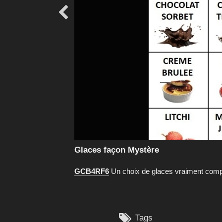

Glaces façon Mystère
GCB4RF6
Un choix de glaces vraiment compl

Tags