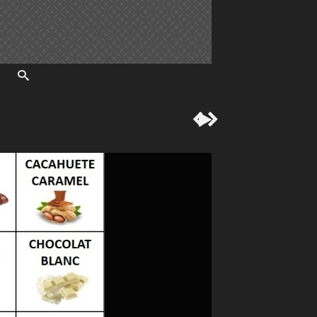


