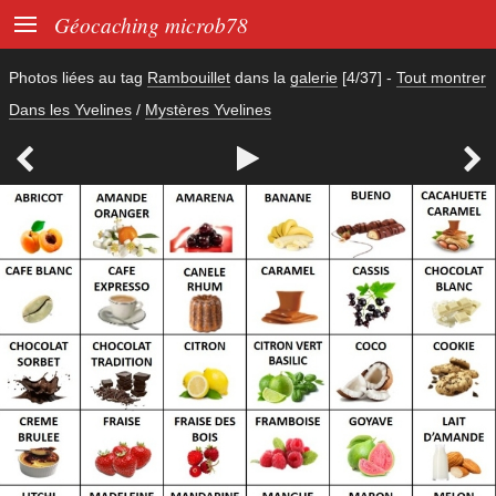

Géocaching microb78
Photos liées au tag
Rambouillet
dans la
galerie
[4/37]
-
Tout montrer
Dans les Yvelines
/
Mystères Yvelines


