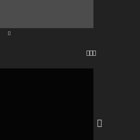



