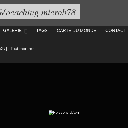
éocaching microb78
GALERIE
TAGS
CARTE DU MONDE
CONTACT
/27]
-
Tout montrer