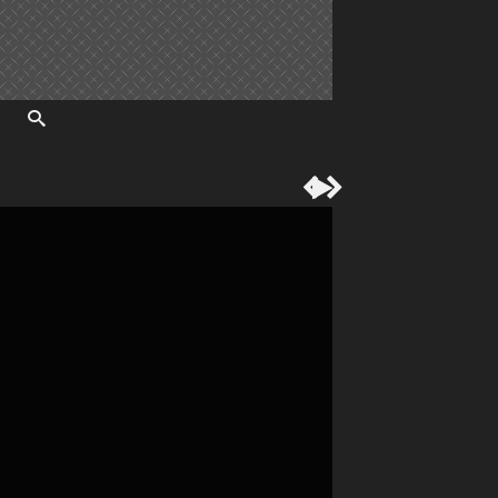


