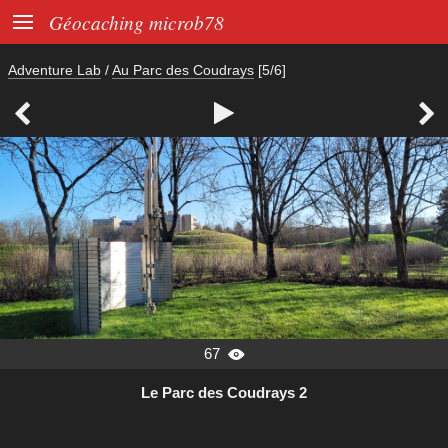

Géocaching microb78
Adventure Lab
/
Au Parc des Coudrays
[5/6]



67

Le Parc des Coudrays 2