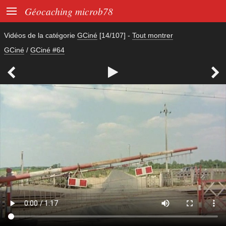

Géocaching microb78
Vidéos de la catégorie
GCiné
[14/107]
-
Tout montrer
GCiné
/
GCiné #64


