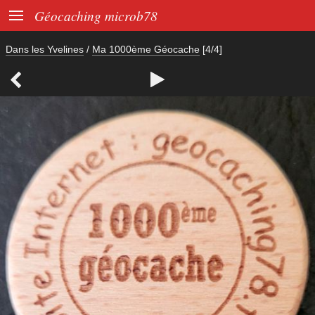

Géocaching microb78
Dans les Yvelines
/
Ma 1000ème Géocache
[4/4]

