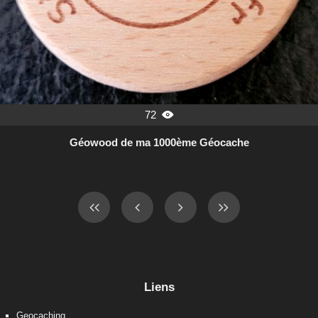
72

Géowood de ma 1000ème Géocache
Liens
Geocaching