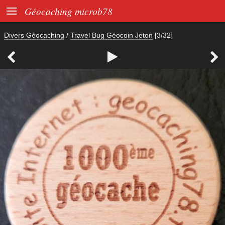

Géocaching microb78
Divers Géocaching
/
Travel Bug Géocoin Jeton
[3/32]


