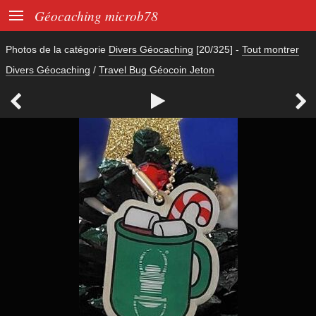

Géocaching microb78
Photos de la catégorie
Divers Géocaching
[20/325]
-
Tout montrer
Divers Géocaching
/
Travel Bug Géocoin Jeton


