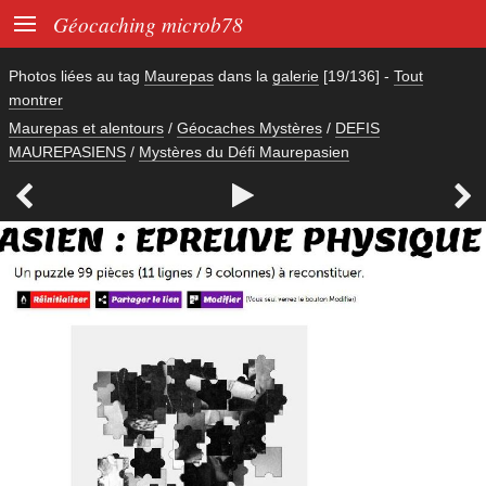

Géocaching microb78
Photos liées au tag
Maurepas
dans la
galerie
[19/136]
-
Tout
montrer
Maurepas et alentours
/
Géocaches Mystères
/
DEFIS
MAUREPASIENS
/
Mystères du Défi Maurepasien


