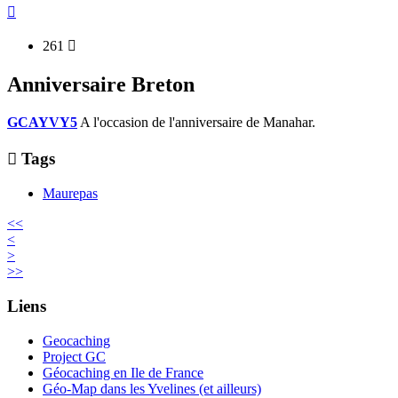

261

Anniversaire Breton
GCAYVY5
A l'occasion de l'anniversaire de Manahar.

Tags
Maurepas
<<
<
>
>>
Liens
Geocaching
Project GC
Géocaching en Ile de France
Géo-Map dans les Yvelines (et ailleurs)