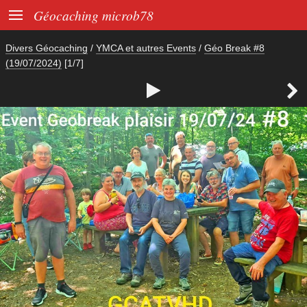

Géocaching microb78
Divers Géocaching
/
YMCA et autres Events
/
Géo Break #8
(19/07/2024)
[1/7]

