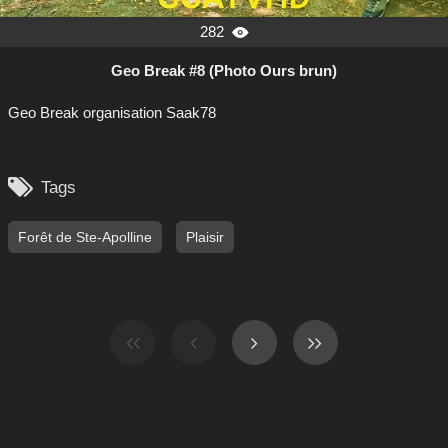
282

Geo Break #8 (Photo Ours brun)
Geo Break organisation Saak78

Tags
Forêt de Ste-Apolline
Plaisir