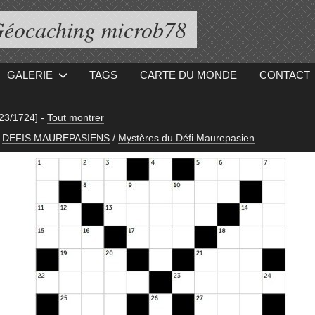
éocaching microb78
GALERIE
TAGS
CARTE DU MONDE
CONTACT
[23/1724]
-
Tout montrer
DEFIS MAUREPASIENS
/
Mystères du Défi Maurepasien