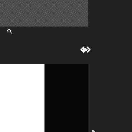


