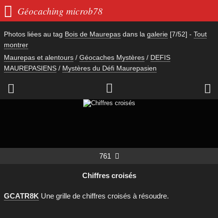

Géocaching microb78
Photos liées au tag
Bois de Maurepas
dans la
galerie
[7/52]
-
Tout
montrer
Maurepas et alentours
/
Géocaches Mystères
/
DEFIS
MAUREPASIENS
/
Mystères du Défi Maurepasien



761

Chiffres croisés
GCATR8K
Une grille de chiffres croisés à résoudre.