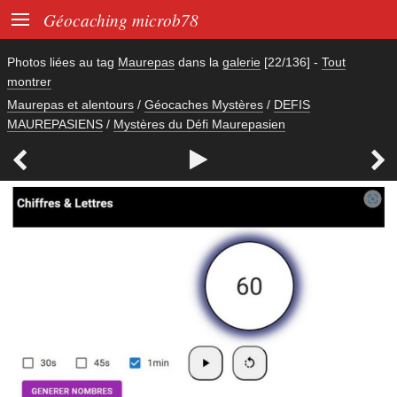

Géocaching microb78
Photos liées au tag
Maurepas
dans la
galerie
[22/136]
-
Tout
montrer
Maurepas et alentours
/
Géocaches Mystères
/
DEFIS
MAUREPASIENS
/
Mystères du Défi Maurepasien


