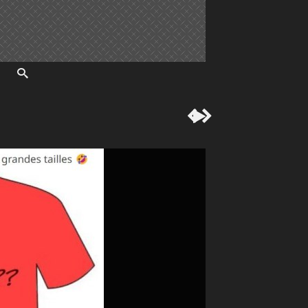


