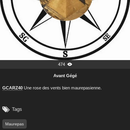
474

Avant Gégé
GCARZ40
Une rose des vents bien maurepasienne.

Tags
Maurepas