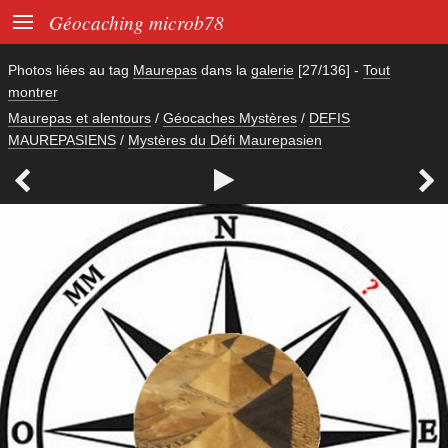

Géocaching microb78
Photos liées au tag
Maurepas
dans la
galerie
[27/136]
-
Tout
montrer
Maurepas et alentours
/
Géocaches Mystères
/
DEFIS
MAUREPASIENS
/
Mystères du Défi Maurepasien


