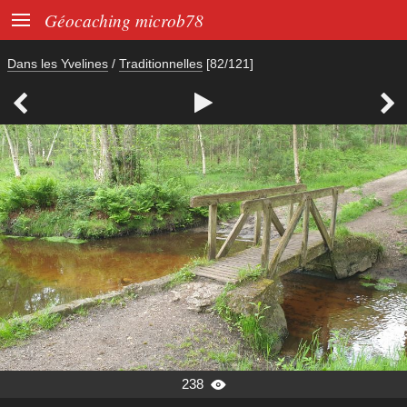

Géocaching microb78
Dans les Yvelines
/
Traditionnelles
[82/121]



238
