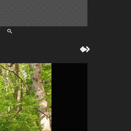


