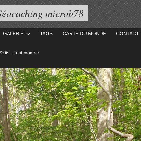
éocaching microb78
GALERIE
TAGS
CARTE DU MONDE
CONTACT
/206]
-
Tout montrer