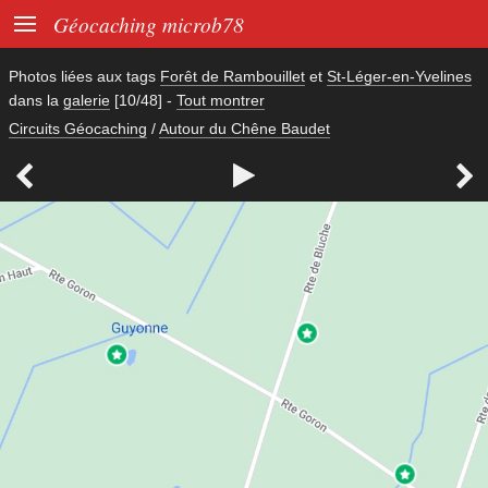

Géocaching microb78
Photos liées aux tags
Forêt de Rambouillet
et
St-Léger-en-Yvelines
dans la
galerie
[10/48]
-
Tout montrer
Circuits Géocaching
/
Autour du Chêne Baudet


