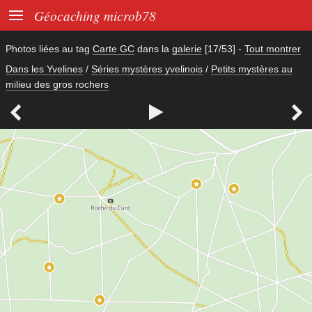

Géocaching microb78
Photos liées au tag
Carte GC
dans la
galerie
[17/53]
-
Tout montrer
Dans les Yvelines
/
Séries mystères yvelinois
/
Petits mystères au
milieu des gros rochers


