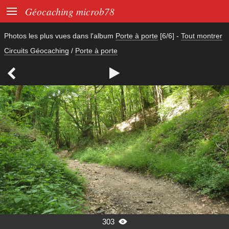

Géocaching microb78
Photos les plus vues dans l'album
Porte à porte
[6/6]
-
Tout montrer
Circuits Géocaching
/
Porte à porte


303
