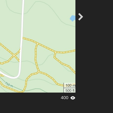

400
