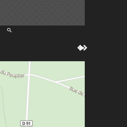


