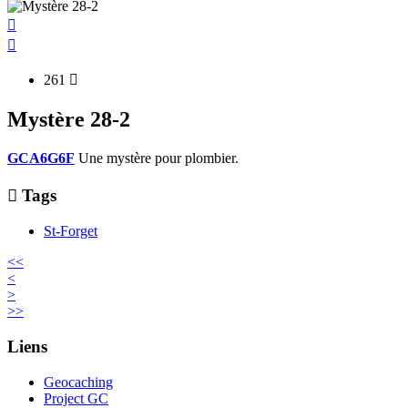


261

Mystère 28-2
GCA6G6F
Une mystère pour plombier.

Tags
St-Forget
<<
<
>
>>
Liens
Geocaching
Project GC