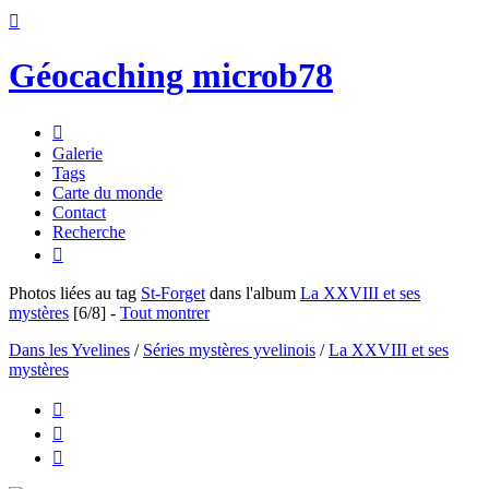

Géocaching microb78

Galerie
Tags
Carte du monde
Contact
Recherche

Photos liées au tag
St-Forget
dans l'album
La XXVIII et ses
mystères
[6/8]
-
Tout montrer
Dans les Yvelines
/
Séries mystères yvelinois
/
La XXVIII et ses
mystères


