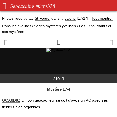

Géocaching microb78
Photos liées au tag
St-Forget
dans la
galerie
[17/27]
-
Tout montrer
Dans les Yvelines
/
Séries mystères yvelinois
/
Les 17 tournants et
ses mystères



310

Mystère 17-4
GCA6D8Z
Un bon géocacheur se doit d'avoir un PC avec ses
fichiers bien organisés.