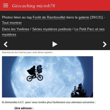

Géocaching microb78
Photos liées au tag
Forêt de Rambouillet
dans la
galerie
[39/131]
-
Tout montrer
Dans les Yvelines
/
Séries mystères yvelinois
/
Le Petit Parc et ses
mystères


