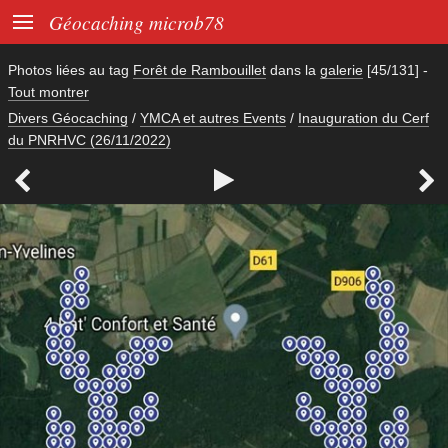

Géocaching microb78
Photos liées au tag
Forêt de Rambouillet
dans la
galerie
[45/131]
-
Tout montrer
Divers Géocaching
/
YMCA et autres Events
/
Inauguration du Cerf
du PNRHVC (26/11/2022)


