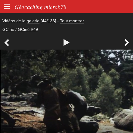

Géocaching microb78
Vidéos de la
galerie
[44/133]
-
Tout montrer
GCiné
/
GCiné #49


