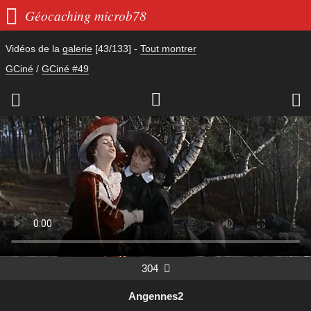

Géocaching microb78
Vidéos de la
galerie
[43/133]
-
Tout montrer
GCiné
/
GCiné #49



304

Angennes2