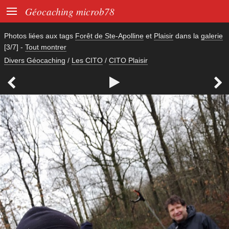

Géocaching microb78
Photos liées aux tags
Forêt de Ste-Apolline
et
Plaisir
dans la
galerie
[3/7]
-
Tout montrer
Divers Géocaching
/
Les CITO
/
CITO Plaisir


