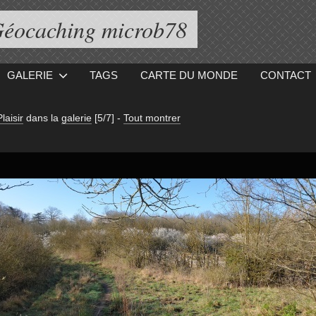
éocaching microb78
GALERIE
TAGS
CARTE DU MONDE
CONTACT
laisir
dans la
galerie
[5/7]
-
Tout montrer