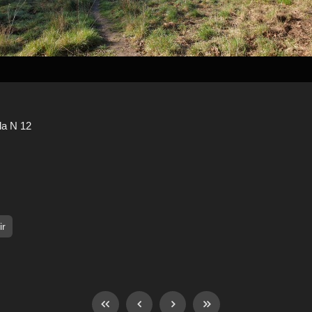
la N 12
ir