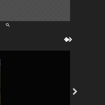



