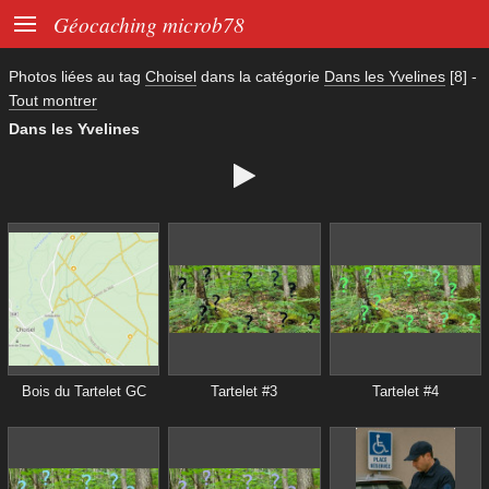

Géocaching microb78
Photos liées au tag
Choisel
dans la catégorie
Dans les Yvelines
[8]
-
Tout montrer
Dans les Yvelines

Bois du Tartelet GC
Tartelet #3
Tartelet #4