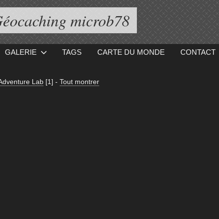
éocaching microb78
GALERIE
TAGS
CARTE DU MONDE
CONTACT
Adventure Lab
[1]
-
Tout montrer