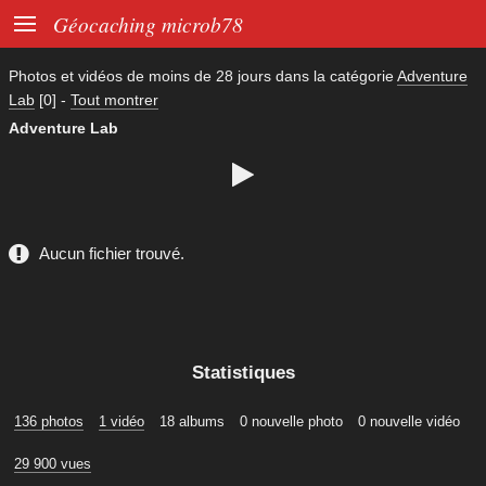

Géocaching microb78
Photos et vidéos de moins de
28 jours
dans la catégorie
Adventure
Lab
[0]
-
Tout montrer
Adventure Lab

Aucun fichier trouvé.
Statistiques
136 photos
1 vidéo
18 albums
0 nouvelle photo
0 nouvelle vidéo
29 900 vues