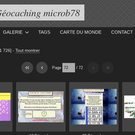
éocaching microb78
GALERIE
TAGS
CARTE DU MONDE
CONTACT
1 726]
-
Tout montrer
Page
/
72