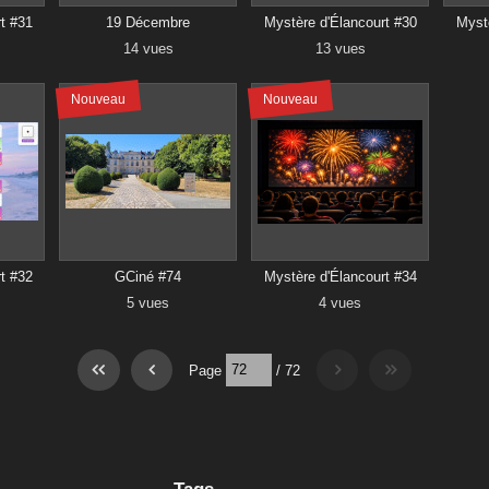
t #31
19 Décembre
Mystère d'Élancourt #30
Mystè
14 vues
13 vues
Nouveau
Nouveau
t #32
GCiné #74
Mystère d'Élancourt #34
5 vues
4 vues
Page
/
72