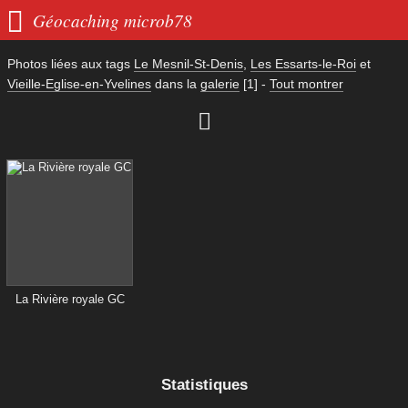

Géocaching microb78
Photos liées aux tags
Le Mesnil-St-Denis
,
Les Essarts-le-Roi
et
Vieille-Eglise-en-Yvelines
dans la
galerie
[1]
-
Tout montrer

La Rivière royale GC
Statistiques