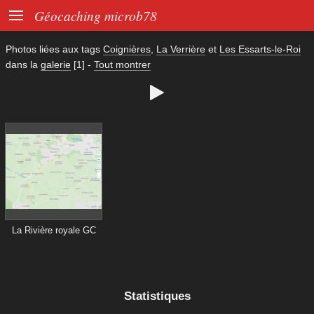

Géocaching microb78
Photos liées aux tags
Coignières
,
La Verrière
et
Les Essarts-le-Roi
dans la
galerie
[1]
-
Tout montrer

La Rivière royale GC
Statistiques