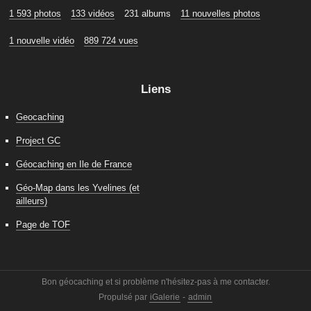
1 593 photos
133 vidéos
231 albums
11 nouvelles photos
1 nouvelle vidéo
889 724 vues
Liens
Geocaching
Project GC
Géocaching en Ile de France
Géo-Map dans les Yvelines (et
ailleurs)
Page de TOF
Bon géocaching et si problème n'hésitez-pas à me contacter.
Propulsé par
iGalerie
-
admin