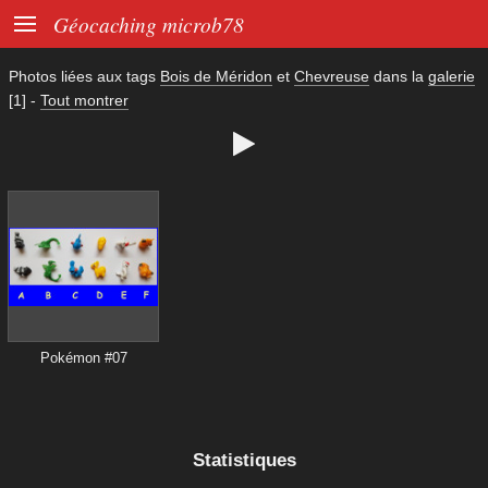

Géocaching microb78
Photos liées aux tags
Bois de Méridon
et
Chevreuse
dans la
galerie
[1]
-
Tout montrer

Pokémon #07
Statistiques