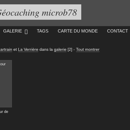
éocaching microb78
GALERIE
TAGS
CARTE DU MONDE
CONTACT
artrain
et
La Verrière
dans la
galerie
[2]
-
Tout montrer
ur de