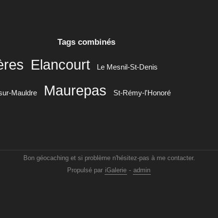
Tags combinés
ères
Elancourt
Le Mesnil-St-Denis
Maurepas
sur-Mauldre
St-Rémy-l'Honoré
Bon géocaching et si problème n'hésitez-pas à me contacter.
Propulsé par
iGalerie
-
admin