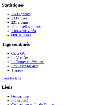
Statistiques
1 593 photos
133 vidéos
231 albums
11 nouvelles photos
1 nouvelle vidéo
888 810 vues
Tags combinés
Carte GC
La Verrière
Le Perray-en-Yvelines
Les Essarts-le-Roi
Trappes
Tous les tags
Liens
Geocaching
Project GC
Géocaching en Ile de France