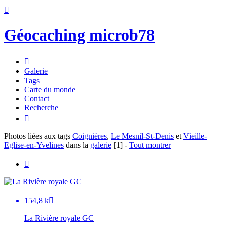

Géocaching microb78

Galerie
Tags
Carte du monde
Contact
Recherche

Photos liées aux tags
Coignières
,
Le Mesnil-St-Denis
et
Vieille-
Eglise-en-Yvelines
dans la
galerie
[1]
-
Tout montrer

154,8 k

La Rivière royale GC