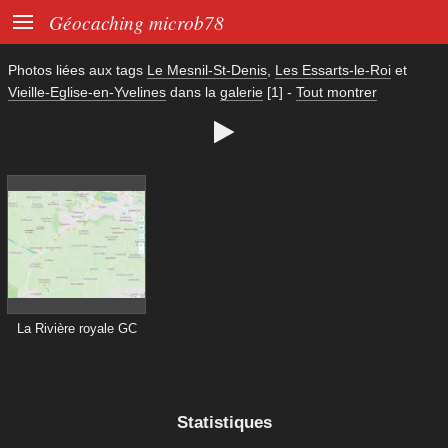

Géocaching microb78
Photos liées aux tags
Le Mesnil-St-Denis
,
Les Essarts-le-Roi
et
Vieille-Eglise-en-Yvelines
dans la
galerie
[1]
-
Tout montrer

La Rivière royale GC
Statistiques