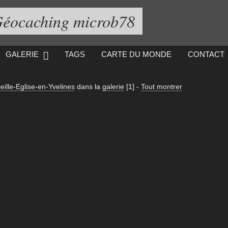
éocaching microb78
GALERIE
TAGS
CARTE DU MONDE
CONTACT
ieille-Eglise-en-Yvelines
dans la
galerie
[1]
-
Tout montrer