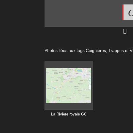
G
Photos liées aux tags
Coignières
,
Trappes
et
V
La Rivière royale GC