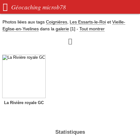

Géocaching microb78
Photos liées aux tags
Coignières
,
Les Essarts-le-Roi
et
Vieille-
Eglise-en-Yvelines
dans la
galerie
[1]
-
Tout montrer

La Rivière royale GC
Statistiques