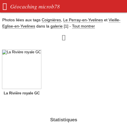

Géocaching microb78
Photos liées aux tags
Coignières
,
Le Perray-en-Yvelines
et
Vieille-
Eglise-en-Yvelines
dans la
galerie
[1]
-
Tout montrer

La Rivière royale GC
Statistiques