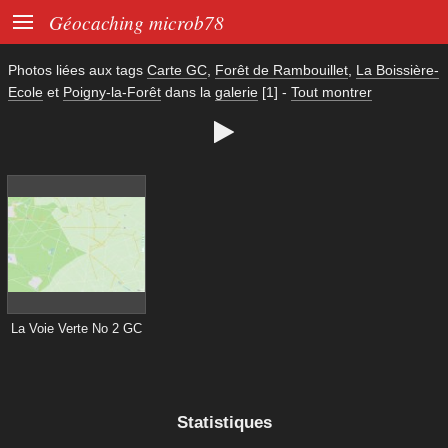

Géocaching microb78
Photos liées aux tags
Carte GC
,
Forêt de Rambouillet
,
La Boissière-
Ecole
et
Poigny-la-Forêt
dans la
galerie
[1]
-
Tout montrer

La Voie Verte No 2 GC
Statistiques