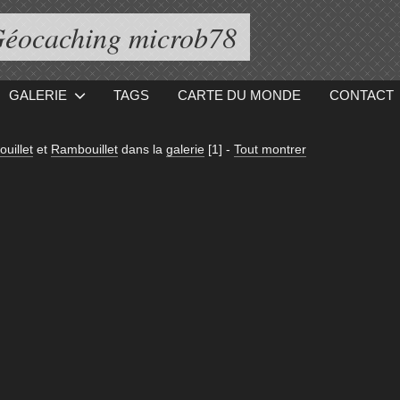
éocaching microb78
GALERIE
TAGS
CARTE DU MONDE
CONTACT
uillet
et
Rambouillet
dans la
galerie
[1]
-
Tout montrer