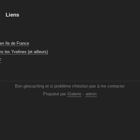
Liens
en Ile de France
 les Yvelines (et ailleurs)
F
Bon géocaching et si problème n'hésitez-pas à me contacter.
Propulsé par
iGalerie
-
admin