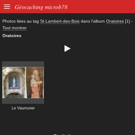

Géocaching microb78
Photos liées au tag
St-Lambert-des-Bois
dans l'album
Oratoires
[1]
-
Tout montrer
Oratoires

Le Vaumurier