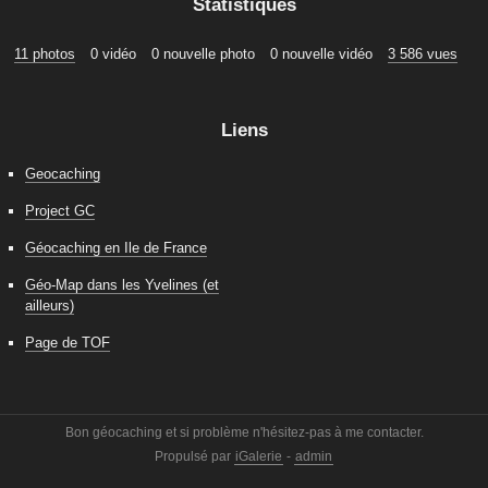
Statistiques
11 photos
0 vidéo
0 nouvelle photo
0 nouvelle vidéo
3 586 vues
Liens
Geocaching
Project GC
Géocaching en Ile de France
Géo-Map dans les Yvelines (et
ailleurs)
Page de TOF
Bon géocaching et si problème n'hésitez-pas à me contacter.
Propulsé par
iGalerie
-
admin