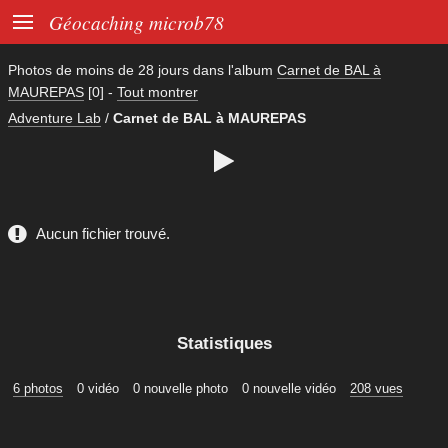

Géocaching microb78
Photos de moins de
28 jours
dans l'album
Carnet de BAL à
MAUREPAS
[0]
-
Tout montrer
Adventure Lab
/
Carnet de BAL à MAUREPAS

Aucun fichier trouvé.
Statistiques
6 photos
0 vidéo
0 nouvelle photo
0 nouvelle vidéo
208 vues